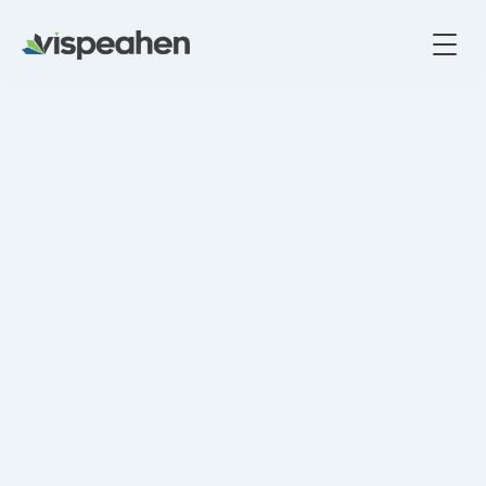
Gizlilik Politikası
1. Giriş
Vispeahen ("biz", "bizi", "bizim"), gizliliğinizi korumaya kararlıyız. Bu 
Gizlilik Politikası, ürünümüzü kullandığınızda kişisel bilgilerinizi 
nasıl topladığımızı, kullandığımızı ve koruduğumuzu 
özetlemektedir.
2. Topladığımız Bilgi
Vispeahen aşağıdaki kişisel bilgileri toplayabilir:
Ad
Soyad
E-posta adresi
Telefon numarası