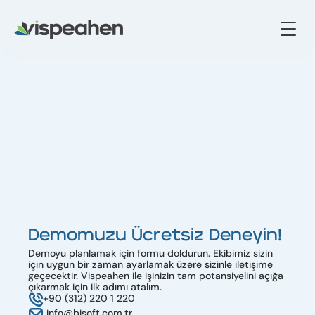
Vispeahen'in Demo 
Versiyonunu 
Deneyimleyin
Vispeahen'in gücünü iş gereksinimlerinize göre hazırlanmış 
kişiselleştirilmiş bir demo ile keşfedin. Platformumuzun verilerinizi 
Demomuzu Ücretsiz Deneyin!
nasıl net, eyleme geçilebilir içgörülere dönüştürebileceğini birinci 
elden görün; bu içgörüler başarıyı yönlendirir.
Demoyu planlamak için formu doldurun. Ekibimiz sizin 
için uygun bir zaman ayarlamak üzere sizinle iletişime 
geçecektir. Vispeahen ile işinizin tam potansiyelini açığa 
çıkarmak için ilk adımı atalım.
+90 (312) 220 1 220
info@bisoft.com.tr